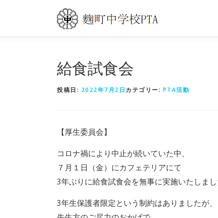
コ
ン
テ
ン
ツ
給食試食会
へ
ス
投稿日:
2022年7月2日
カテゴリー:
PTA活動
キ
ッ
【厚生委員会】
プ
コロナ禍により中止が続いていた中、
７月１日（金）にカフェテリアにて
3年ぶりに給食試食会を無事に実施いたしまし
3年生保護者限定という制約はありましたが、
先生方のご尽力のおかげで