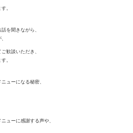
ます。
お話を聞きながら、
が、
てご歓談いただき、
ます。
メニューになる秘密、
メニューに感謝する声や、