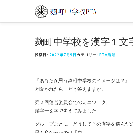
コ
ン
テ
ン
ツ
麹町中学校を漢字１文
へ
ス
投稿日:
2022年7月9日
カテゴリー:
PTA活動
キ
ッ
『あなたが思う麹町中学校のイメージは？』
プ
と聞かれたら、どう答えますか。
第２回運営委員会でのミニワーク。
漢字一文字で考えてみました。
グループごとに「どうしてその漢字を選んだ
最も多かったのは「自」