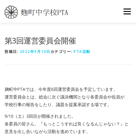
コ
ン
メニュ
テ
ン
ツ
トップ
PTA活動
こうじまち通信
第3回運営委員会開催
へ
ス
投稿日:
2022年9月10日
カテゴリー:
PTA活動
キ
イベントカレンダー
世界の旅
よくある質問
ッ
プ
お問い合わせ
麹町中PTAでは、今年度6回運営委員会を予定しています。
運営委員会とは、総会に次ぐ議決機関となり各委員会や役員が
学校行事の報告をしたり、議題を提案承認する場です。
9/10（土）3回目が開催されました。
各委員の皆さん、『もっとこうすれば良くなるんじゃない？』と
意見を出し合いながら活動を進めています。