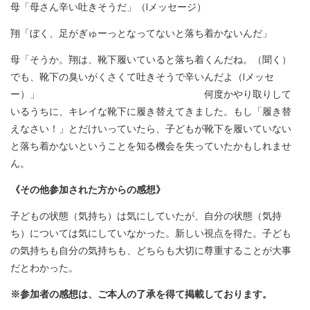
母「母さん辛い吐きそうだ」（Iメッセージ）
翔「ぼく、足がぎゅーっとなってないと落ち着かないんだ」
母「そうか。翔は、靴下履いていると落ち着くんだね。（聞く）
でも、靴下の臭いがくさくて吐きそうで辛いんだよ（Iメッセ
ー）」 何度かやり取りして
いるうちに、キレイな靴下に履き替えてきました。もし「履き替
えなさい！」とだけいっていたら、子どもが靴下を履いていない
と落ち着かないということを知る機会を失っていたかもしれませ
ん。
《その他参加された方からの感想》
子どもの状態（気持ち）は気にしていたが、自分の状態（気持
ち）については気にしていなかった。新しい視点を得た。子ども
の気持ちも自分の気持ちも、どちらも大切に尊重することが大事
だとわかった。
※参加者の感想は、ご本人の了承を得て掲載しております。