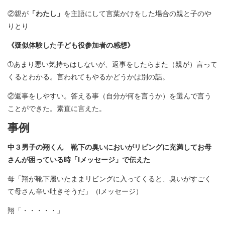
②親が
「わたし」
を主語にして言葉かけをした場合の親と子のや
りとり
《疑似体験した子ども役参加者の感想》
➀あまり悪い気持ちはしないが、返事をしたらまた（親が）言って
くるとわかる。言われてもやるかどうかは別の話。
②返事をしやすい。答える事（自分が何を言うか）を選んで言う
ことができた。素直に言えた。
事例
中３男子の翔くん 靴下の臭いにおいがリビングに充満してお母
さんが困っている時「Iメッセージ」で伝えた
母「翔が靴下履いたままリビングに入ってくると、臭いがすごく
て母さん辛い吐きそうだ」（Iメッセージ）
翔「・・・・・」