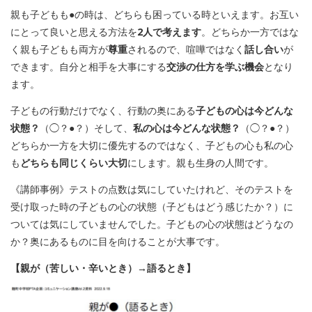
親も子どもも●の時は、どちらも困っている時といえます。お互い
にとって良いと思える方法を
2人で考えます
。どちらか一方ではな
く親も子どもも両方が
尊重
されるので、喧嘩ではなく
話し合い
が
できます。自分と相手を大事にする
交渉の仕方を学ぶ機会
となり
ます。
子どもの行動だけでなく、行動の奥にある
子どもの心は今どんな
状態？
（◯？●？）そして、
私の心は今どんな状態？
（◯？●？）
どちらか一方を大切に優先するのではなく、子どもの心も私の心
も
どちらも同じくらい大切
にします。親も生身の人間です。
《講師事例》テストの点数は気にしていたけれど、そのテストを
受け取った時の子どもの心の状態（子どもはどう感じたか？）に
ついては気にしていませんでした。子どもの心の状態はどうなの
か？奥にあるものに目を向けることが大事です。
【親が（苦しい・辛いとき）→語るとき】