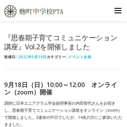
コ
ン
メニュ
テ
ン
ツ
トップ
PTA活動
こうじまち通信
『思春期子育てコミュニケーション
へ
講座』Vol.2を開催しました
ス
キ
イベントカレンダー
世界の旅
よくある質問
投稿日:
2022年9月19日
カテゴリー:
イベント企画
ッ
プ
お問い合わせ
9月18日（日）10:00～12:00 オンライ
ン（zoom）開催
講師に日本エニアグラム学会副理事長の内田智代さんをお招き
し、思春期子育てコミュニケーション講座をオンライン（zoom）
で開催しました。3連休の中日でしたが、14名の方にご参加いただ
きました。