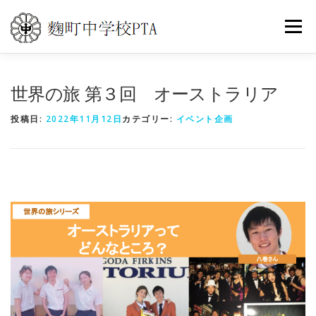
コ
ン
メニュ
テ
ン
ツ
トップ
PTA活動
こうじまち通信
世界の旅 第３回 オーストラリア
へ
ス
投稿日:
2022年11月12日
カテゴリー:
イベント企画
キ
イベントカレンダー
世界の旅
よくある質問
ッ
プ
お問い合わせ