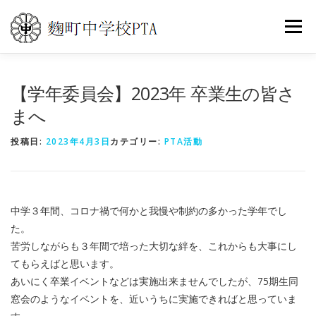
コ
ン
メニュ
テ
ン
ツ
トップ
PTA活動
こうじまち通信
【学年委員会】2023年 卒業生の皆さ
へ
まへ
ス
キ
イベントカレンダー
世界の旅
よくある質問
投稿日:
2023年4月3日
カテゴリー:
PTA活動
ッ
プ
お問い合わせ
中学３年間、コロナ禍で何かと我慢や制約の多かった学年でし
た。
苦労しながらも３年間で培った大切な絆を、これからも大事にし
てもらえばと思います。
あいにく卒業イベントなどは実施出来ませんでしたが、75期生同
窓会のようなイベントを、近いうちに実施できればと思っていま