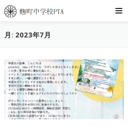
コ
ン
メニュ
テ
ン
ツ
月:
トップ
2023年7月
PTA活動
こうじまち通信
へ
ス
キ
イベントカレンダー
世界の旅
よくある質問
ッ
プ
お問い合わせ