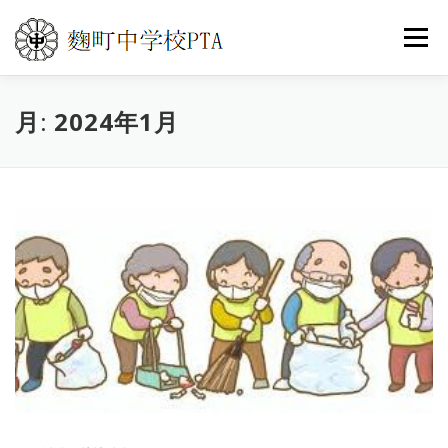
コ
ン
メニュ
テ
ン
ツ
月:
トップ
2024年1月
PTA活動
こうじまち通信
へ
ス
キ
イベントカレンダー
世界の旅
よくある質問
ッ
プ
お問い合わせ