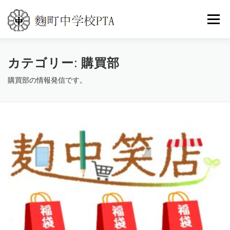
コ
ン
メニュ
テ
ン
ツ
カテゴリー:
トップ
PTA活動
購買部
こうじまち通信
へ
購買部の情報発信です。
ス
キ
イベントカレンダー
世界の旅
よくある質問
ッ
プ
お問い合わせ