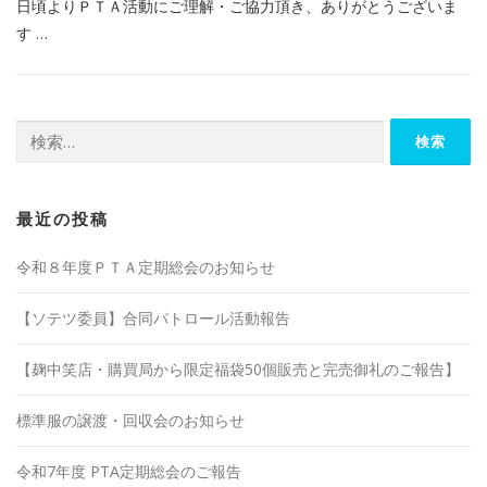
日頃よりＰＴＡ活動にご理解・ご協力頂き、ありがとうございま
す …
検
索:
最近の投稿
令和８年度ＰＴＡ定期総会のお知らせ
【ソテツ委員】合同パトロール活動報告
【麹中笑店・購買局から限定福袋50個販売と完売御礼のご報告】
標準服の譲渡・回収会のお知らせ
令和7年度 PTA定期総会のご報告