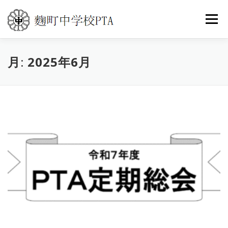
コ
ン
メニュ
テ
ン
ツ
月:
トップ
2025年6月
PTA活動
こうじまち通信
へ
ス
キ
イベントカレンダー
世界の旅
よくある質問
ッ
プ
お問い合わせ