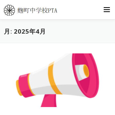
コ
ン
メニュ
テ
ン
ツ
月:
トップ
2025年4月
PTA活動
こうじまち通信
へ
ス
キ
イベントカレンダー
世界の旅
よくある質問
ッ
プ
お問い合わせ