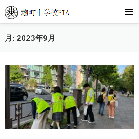
コ
ン
メニュ
テ
ン
ツ
月:
トップ
2023年9月
PTA活動
こうじまち通信
へ
ス
キ
イベントカレンダー
世界の旅
よくある質問
ッ
プ
お問い合わせ