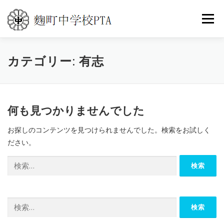
コ
ン
メニュ
テ
ン
ツ
カテゴリー:
トップ
PTA活動
有志
こうじまち通信
へ
ス
キ
イベントカレンダー
世界の旅
よくある質問
ッ
何も見つかりませんでした
プ
お探しのコンテンツを見つけられませんでした。検索をお試しく
お問い合わせ
ださい。
検
索:
検
索: